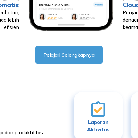
omatis
Clou
lambatan,
Penyim
gga lebih
dengan
efisien
keaman
Pelajari Selengkapnya
Laporan
Aktivitas
a dan produktifitas