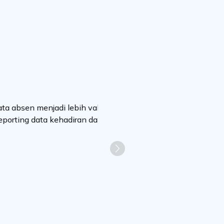
 menjadi lebih valid,
 data kehadiran dan user
Next