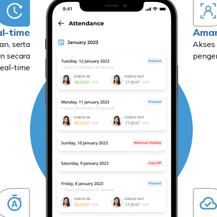
l-time
Ama
an, serta
Akses 
n secara
pengen
real-time